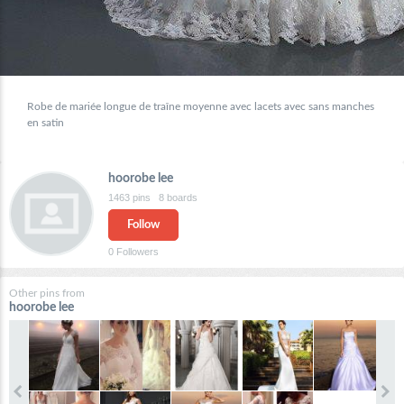
Robe de mariée longue de traîne moyenne avec lacets avec sans manches
en satin
hoorobe lee
1463
pins
8
boards
Follow
0
Followers
Other pins from
hoorobe lee