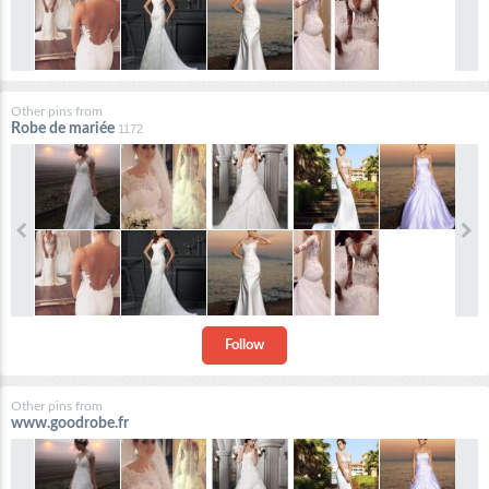
Other pins from
Robe de mariée
1172
Follow
Other pins from
www.goodrobe.fr