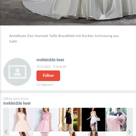
Ärmelloses Etui Normale Taille Brautkleid mit Rücken Schnürung aus
Satin
mekleidde keer
3219
pins
8
boards
Follow
0
Followers
Other pins from
mekleidde keer